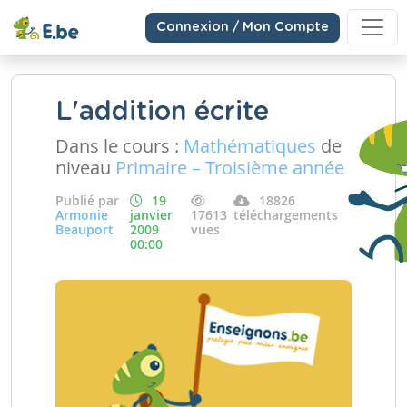
Connexion / Mon Compte
L'addition écrite
Dans le cours :
Mathématiques
de
niveau
Primaire – Troisième année
Publié par
19
18826
Armonie
janvier
17613
téléchargements
Beauport
2009
vues
00:00