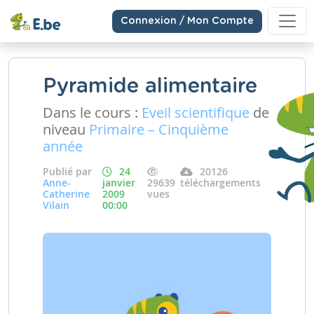
Connexion / Mon Compte
Pyramide alimentaire
Dans le cours :
Eveil scientifique
de
niveau
Primaire – Cinquième
année
Publié par
24
20126
Anne-
janvier
29639
téléchargements
Catherine
2009
vues
Vilain
00:00