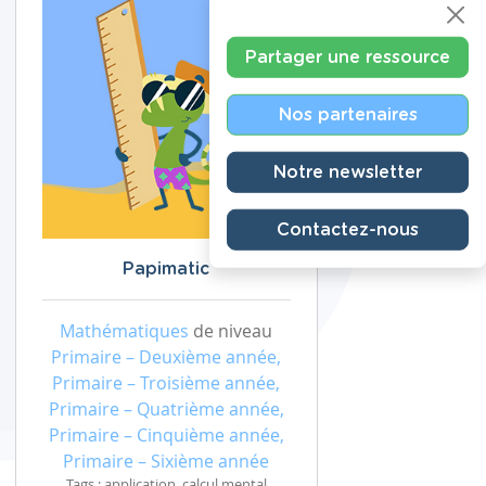
Partager une ressource
Nos partenaires
Notre newsletter
Contactez-nous
Papimatic
Mathématiques
de niveau
Primaire – Deuxième année,
Primaire – Troisième année,
Primaire – Quatrième année,
Primaire – Cinquième année,
Primaire – Sixième année
Tags : application, calcul mental