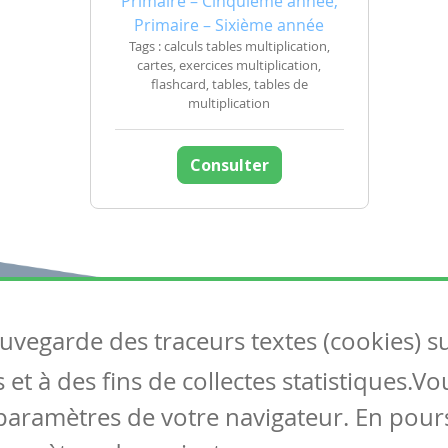
Primaire – Cinquième année,
Primaire – Sixième année
Tags : calculs tables multiplication,
cartes, exercices multiplication,
flashcard, tables, tables de
multiplication
Consulter
auvegarde des traceurs textes (cookies) s
Articles
S
et à des fins de collectes statistiques.V
Tous les articles
Co
Articles DYS
paramètres de votre navigateur. En pours
Articles TIC