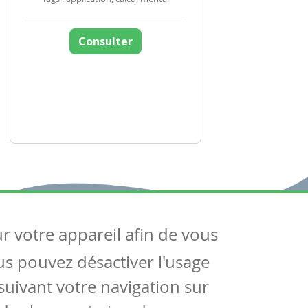
Consulter
ur votre appareil afin de vous
uivez-nous
ous pouvez désactiver l'usage
ntactez-nous
Soutien scolaire
uivant votre navigation sur
Notre page Facebook