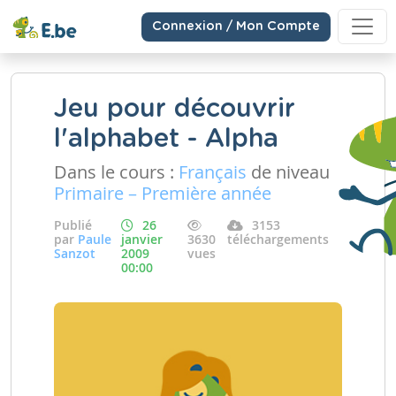
Connexion / Mon Compte
Jeu pour découvrir
l'alphabet - Alpha
Dans le cours :
Français
de niveau
Primaire – Première année
Publié
26
3153
par
Paule
janvier
3630
téléchargements
Sanzot
2009
vues
00:00