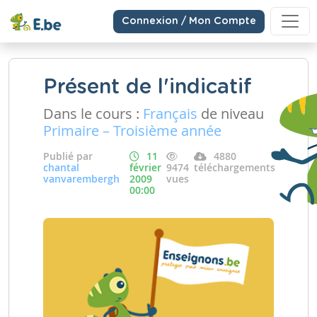
Connexion / Mon Compte
Présent de l'indicatif
Dans le cours :
Français
de niveau
Primaire – Troisième année
Publié par
11
4880
chantal
février
9474
téléchargements
vanvarembergh
2009
vues
00:00