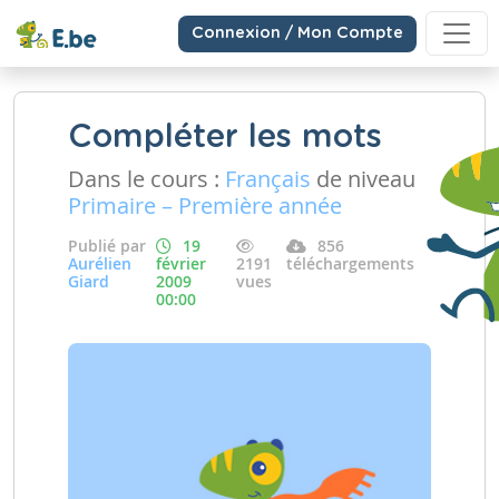
Connexion / Mon Compte
Compléter les mots
Dans le cours :
Français
de niveau
Primaire – Première année
Publié par
19
856
Aurélien
février
2191
téléchargements
Giard
2009
vues
00:00