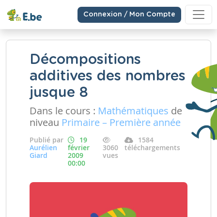
Connexion / Mon Compte
Décompositions
additives des nombres
jusque 8
Dans le cours :
Mathématiques
de
niveau
Primaire – Première année
Publié par
19
1584
Aurélien
février
3060
téléchargements
Giard
2009
vues
00:00