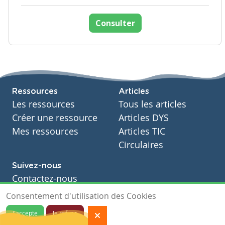
Consulter
Ressources
Articles
Les ressources
Tous les articles
Créer une ressource
Articles DYS
Mes ressources
Articles TIC
Circulaires
Suivez-nous
Contactez-nous
Soutien scolaire
Consentement d'utilisation des Cookies
Notre page Facebook
J'accepte
Je refuse