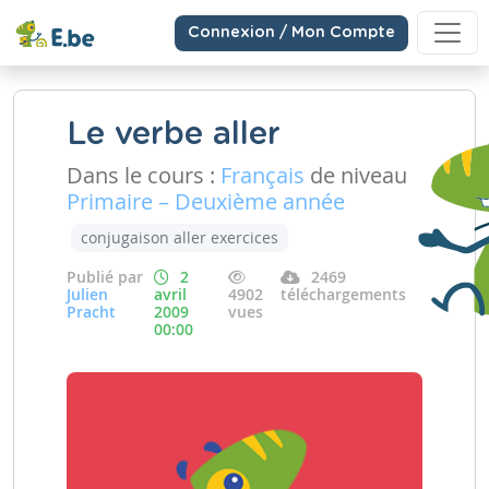
Connexion / Mon Compte
Le verbe aller
Dans le cours :
Français
de niveau
Primaire – Deuxième année
conjugaison aller exercices
Publié par
2
2469
Julien
avril
4902
téléchargements
Pracht
2009
vues
00:00