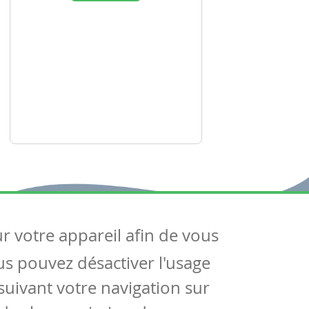
ur votre appareil afin de vous
uivez-nous
ous pouvez désactiver l'usage
ntactez-nous
Soutien scolaire
uivant votre navigation sur
Notre page Facebook