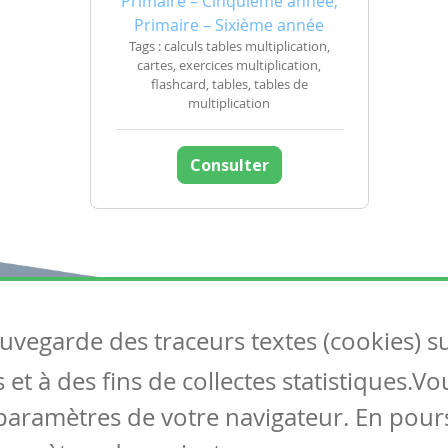
Primaire – Cinquième année,
Primaire – Sixième année
Tags : calculs tables multiplication,
cartes, exercices multiplication,
flashcard, tables, tables de
multiplication
Consulter
auvegarde des traceurs textes (cookies) s
Articles
S
et à des fins de collectes statistiques.V
Tous les articles
Co
Articles DYS
paramètres de votre navigateur. En pours
Articles TIC