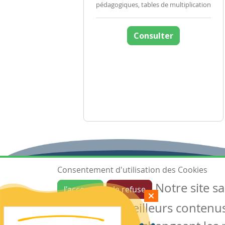
pédagogiques, tables de multiplication
Consulter
Consentement d'utilisation des Cookies
Notre site s
J'accepte
Je refuse
Ressources
garantir de meilleurs contenus 
Les ressources
Créer une ressource