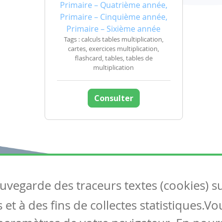
Primaire – Quatrième année,
Primaire – Cinquième année,
Primaire – Sixième année
Tags : calculs tables multiplication,
cartes, exercices multiplication,
flashcard, tables, tables de
multiplication
Consulter
auvegarde des traceurs textes (cookies) s
Articles
S
et à des fins de collectes statistiques.V
Tous les articles
Co
Articles DYS