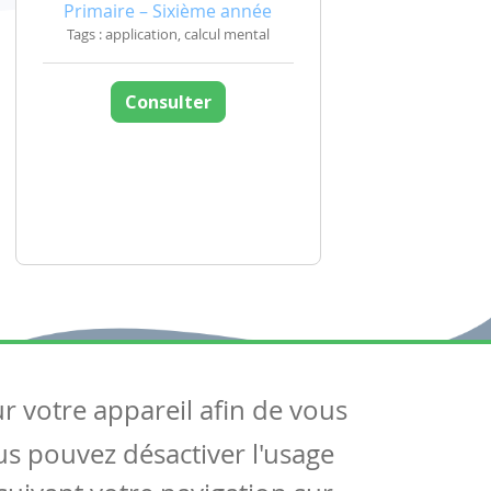
Primaire – Sixième année
Tags : application, calcul mental
Consulter
ur votre appareil afin de vous
uivez-nous
ous pouvez désactiver l'usage
ntactez-nous
Soutien scolaire