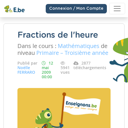
Connexion / Mon Compte
Fractions de l'heure
Dans le cours :
Mathématiques
de
niveau
Primaire – Troisième année
Publié par
12
2877
Noëlle
mai
5941
téléchargements
FERRARO
2009
vues
00:00