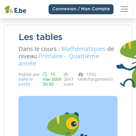
Connexion / Mon Compte
Les tables
Dans le cours :
Mathématiques
de
niveau
Primaire – Quatrième
année
Publié par
19
1552
Valérie
mai 2009
2647
téléchargements
Locht
00:00
vues