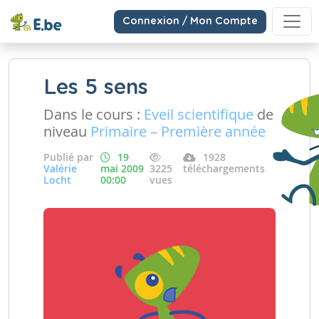
Connexion / Mon Compte
Les 5 sens
Dans le cours :
Eveil scientifique
de
niveau
Primaire – Première année
Publié par
19
1928
Valérie
mai 2009
3225
téléchargements
Locht
00:00
vues