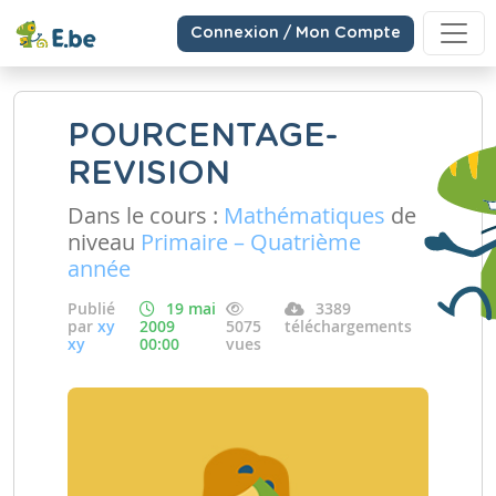
Connexion / Mon Compte
POURCENTAGE-
REVISION
Dans le cours :
Mathématiques
de
niveau
Primaire – Quatrième
année
Publié
19 mai
3389
par
xy
2009
5075
téléchargements
xy
00:00
vues