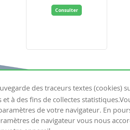
Consulter
auvegarde des traceurs textes (cookies) s
Articles
S
et à des fins de collectes statistiques.V
Tous les articles
Co
Articles DYS
paramètres de votre navigateur. En pours
Articles TIC
aramètres de navigateur vous nous accor
Circulaires