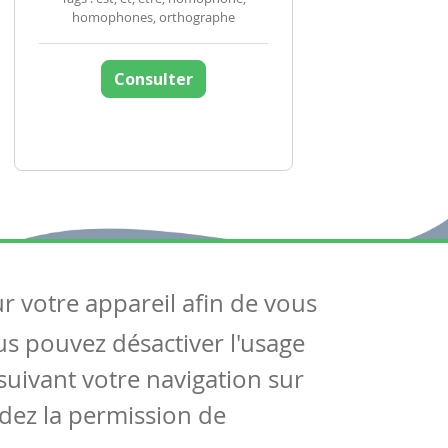
homophones, orthographe
Consulter
ur votre appareil afin de vous
uivez-nous
ous pouvez désactiver l'usage
ntactez-nous
Soutien scolaire
uivant votre navigation sur
Notre page Facebook
dez la permission de
S'inscrire à notre newsletter