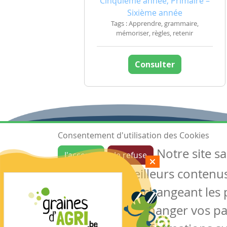
Cinquième année, Primaire –
Sixième année
Tags : Apprendre, grammaire,
mémoriser, règles, retenir
Consulter
Consentement d'utilisation des Cookies
Notre site s
J'accepte
Je refuse
Ressources
garantir de meilleurs contenus 
Les ressources
Créer une ressource
des cookies en changeant les 
Mes ressources
notre site sans changer vos p