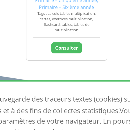
Primaire – Cinquième année,
Primaire – Sixième année
Tags : calculs tables multiplication,
cartes, exercices multiplication,
flashcard, tables, tables de
multiplication
Consulter
auvegarde des traceurs textes (cookies) s
Articles
S
et à des fins de collectes statistiques.V
Tous les articles
Co
Articles DYS
paramètres de votre navigateur. En pours
Articles TIC