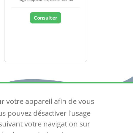
Consulter
ur votre appareil afin de vous
uivez-nous
ous pouvez désactiver l'usage
ntactez-nous
Soutien scolaire
uivant votre navigation sur
Notre page Facebook