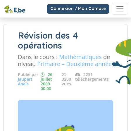
Connexion / Mon Compte
Révision des 4
opérations
Dans le cours :
Mathématiques
de
niveau
Primaire – Deuxième année
Publié par
26
2231
Jaupart
juillet
3200
téléchargements
Anaïs
2009
vues
00:00