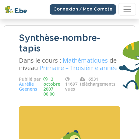
Connexion / Mon Compte
Synthèse-nombre-
tapis
Dans le cours :
Mathématiques
de
niveau
Primaire – Troisième année
Publié par
3
6531
Aurélie
octobre
11697
téléchargements
Geenens
2007
vues
00:00