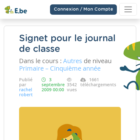
Connexion / Mon Compte
Signet pour le journal
de classe
Dans le cours :
Autres
de niveau
Primaire – Cinquième année
Publié
3
1661
par
septembre
3542
téléchargements
rachel
2009 00:00
vues
robert