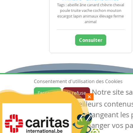
Tags : abeille âne canard chèvre cheval
poule truite vache cochon mouton
escargot lapin animaux élevage ferme
animal
Consulter
Consentement d'utilisation des Cookies
Notre site s
J'accepte
Je refuse
Ressources
garantir de meilleurs contenus 
Les ressources
Créer une ressource
des cookies en changeant les 
Mes ressources
notre site sans changer vos p