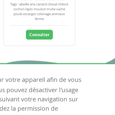
Tags : abeille ane canard cheval chèvre
cochon lapin mouton truite vache
poule escargot coloriage animaux
ferme
Consulter
ur votre appareil afin de vous
uivez-nous
ous pouvez désactiver l'usage
ntactez-nous
Soutien scolaire
uivant votre navigation sur
Notre page Facebook
dez la permission de
S'inscrire à notre newsletter