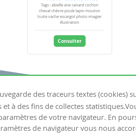
Tags : abeille ane canard cochon
cheval chèvre poule lapin mouton
truite vache escargot photo imagier
illustration
Consulter
auvegarde des traceurs textes (cookies) s
Articles
S
et à des fins de collectes statistiques.V
Tous les articles
Co
Articles DYS
paramètres de votre navigateur. En pours
Articles TIC
aramètres de navigateur vous nous accor
Circulaires