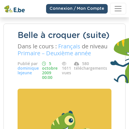
Connexion / Mon Compte
Belle à croquer (suite)
Dans le cours :
Français
de niveau
Primaire – Deuxième année
Publié par
5
580
dominique
octobre
1611
téléchargements
lejeune
2009
vues
00:00