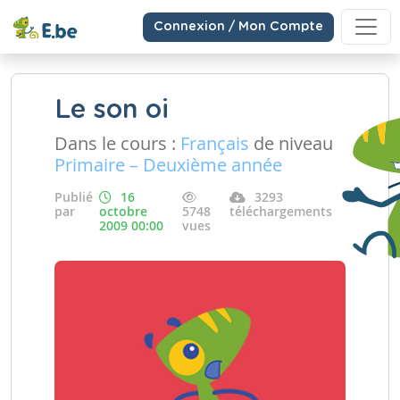
Connexion / Mon Compte
Le son oi
Dans le cours :
Français
de niveau
Primaire – Deuxième année
Publié
16
3293
par
octobre
5748
téléchargements
2009 00:00
vues