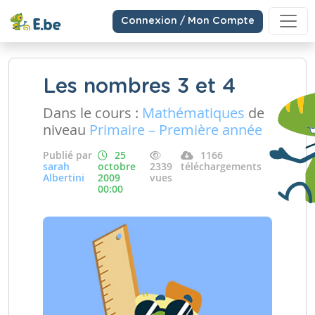
Connexion / Mon Compte
Les nombres 3 et 4
Dans le cours :
Mathématiques
de
niveau
Primaire – Première année
Publié par
25
1166
sarah
octobre
2339
téléchargements
Albertini
2009
vues
00:00