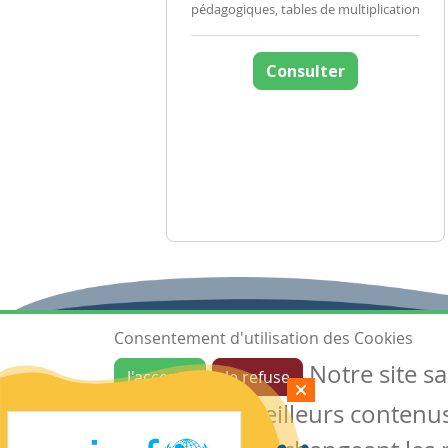
pédagogiques, tables de multiplication
Consulter
Consentement d'utilisation des Cookies
Notre site s
J'accepte
Je refuse
Ressources
garantir de meilleurs contenus 
Les ressources
Créer une ressource