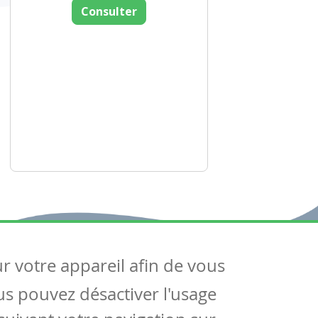
Consulter
ur votre appareil afin de vous
uivez-nous
ous pouvez désactiver l'usage
ntactez-nous
Soutien scolaire