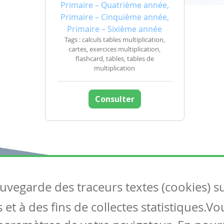
Primaire – Quatrième année,
Primaire – Cinquième année,
Primaire – Sixième année
Tags : calculs tables multiplication,
cartes, exercices multiplication,
flashcard, tables, tables de
multiplication
Consulter
auvegarde des traceurs textes (cookies) s
Articles
S
et à des fins de collectes statistiques.V
Tous les articles
Co
Articles DYS