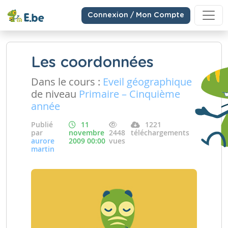
Connexion / Mon Compte
Les coordonnées
Dans le cours :
Eveil géographique
de niveau
Primaire – Cinquième
année
Publié
11
1221
par
novembre
2448
téléchargements
aurore
2009 00:00
vues
martin