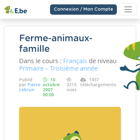
Connexion / Mon Compte
Ferme-animaux-
famille
Dans le cours :
Français
de niveau
Primaire – Troisième année
Publié
10
1457
par
Pierre
octobre
3215
téléchargements
Lebrun
2007
vues
00:00