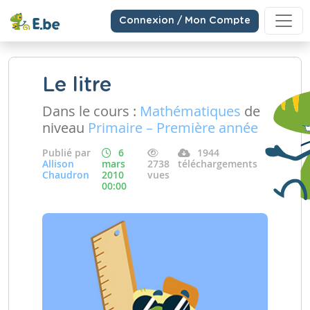
Connexion / Mon Compte
Le litre
Dans le cours :
Mathématiques
de
niveau
Primaire – Première année
Publié par
6
1944
Allison
mars
2738
téléchargements
Chaudron
2010
vues
00:00