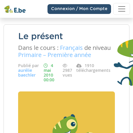
Connexion / Mon Compte
Le présent
Dans le cours :
Français
de niveau
Primaire – Première année
Publié par
4
1910
aurélie
mai
2987
téléchargements
baechler
2010
vues
00:00