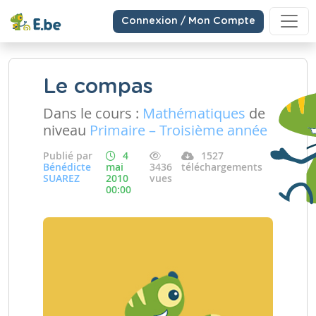
Connexion / Mon Compte
Le compas
Dans le cours :
Mathématiques
de
niveau
Primaire – Troisième année
Publié par
4
1527
Bénédicte
mai
3436
téléchargements
SUAREZ
2010
vues
00:00