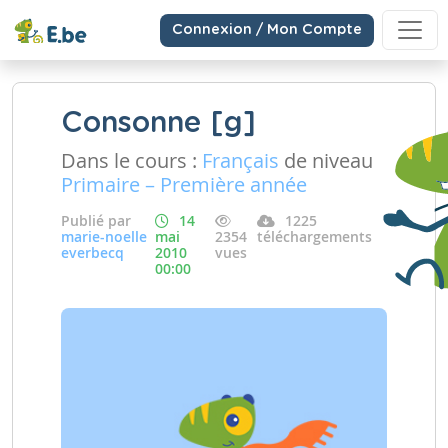
Connexion / Mon Compte
Consonne [g]
Dans le cours :
Français
de niveau
Primaire – Première année
Publié par
14
1225
marie-noelle
mai
2354
téléchargements
everbecq
2010
vues
00:00