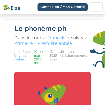
Connexion / Mon Compte
Le phonème ph
Dans le cours :
Français
de niveau
Primaire – Première année
Publié par
16
1211
Virginie
mai
3025
téléchargements
Hubert
2010
vues
00:00