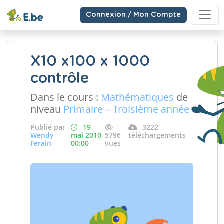
Connexion / Mon Compte
X10 x100 x 1000
contrôle
Dans le cours :
Mathématiques
de
niveau
Primaire – Troisième année
Publié par
19
3222
Wendy
mai 2010
5796
téléchargements
Ferain
00:00
vues