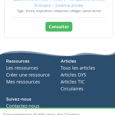
Primaire – Sixième année
Tags : Ecrire, inspiration, rédaction, rédiger, savoir écrire
Consulter
Ressources
Articles
Les ressources
Tous les articles
Créer une ressource
Articles DYS
Mes ressources
Articles TIC
Circulaires
Suivez-nous
Contactez-nous
Soutien scolaire
Consentement d'utilisation des Cookies