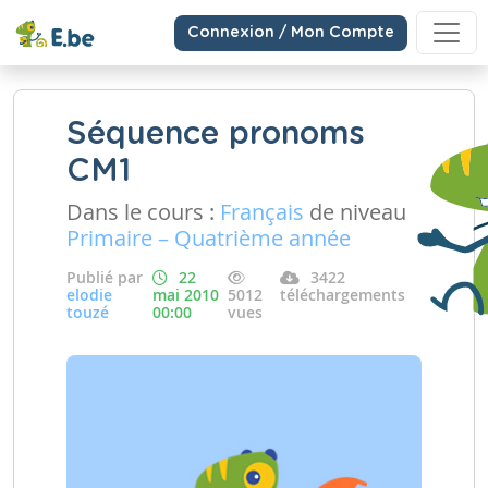
Connexion / Mon Compte
Séquence pronoms
CM1
Dans le cours :
Français
de niveau
Primaire – Quatrième année
Publié par
22
3422
elodie
mai 2010
5012
téléchargements
touzé
00:00
vues