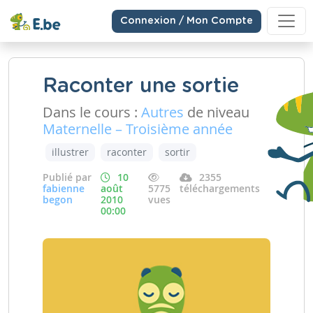
Connexion / Mon Compte
Raconter une sortie
Dans le cours :
Autres
de niveau
Maternelle – Troisième année
illustrer
raconter
sortir
Publié par
10
2355
fabienne
août
5775
téléchargements
begon
2010
vues
00:00