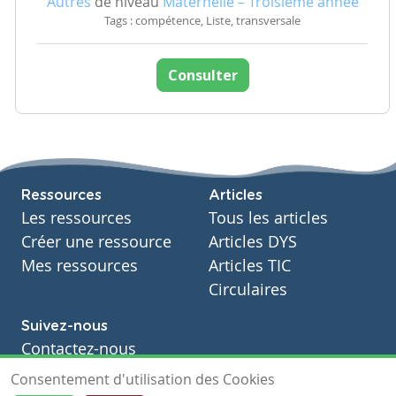
Autres
de niveau
Maternelle – Troisième année
Tags : compétence, Liste, transversale
Consulter
Ressources
Articles
Les ressources
Tous les articles
Créer une ressource
Articles DYS
Mes ressources
Articles TIC
Circulaires
Suivez-nous
Contactez-nous
Soutien scolaire
Consentement d'utilisation des Cookies