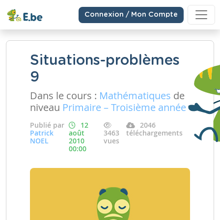
Connexion / Mon Compte
Situations-problèmes
9
Dans le cours :
Mathématiques
de
niveau
Primaire – Troisième année
Publié par
12
2046
Patrick
août
3463
téléchargements
NOEL
2010
vues
00:00