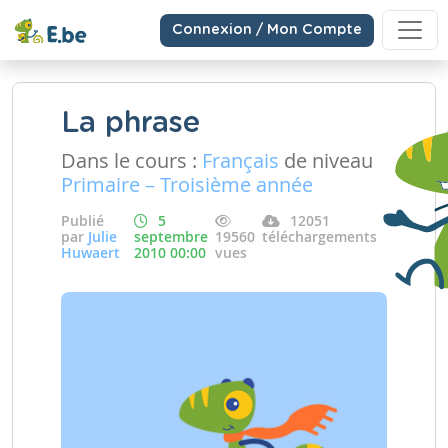
Connexion / Mon Compte
La phrase
Dans le cours :
Français
de niveau
Primaire – Troisième année
Publié
5
12051
par
Julie
septembre
19560
téléchargements
Huwaert
2010 00:00
vues