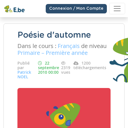
Connexion / Mon Compte
Poésie d'automne
Dans le cours :
Français
de niveau
Primaire – Première année
Publié
22
1200
par
septembre
2319
téléchargements
Patrick
2010 00:00
vues
NOEL