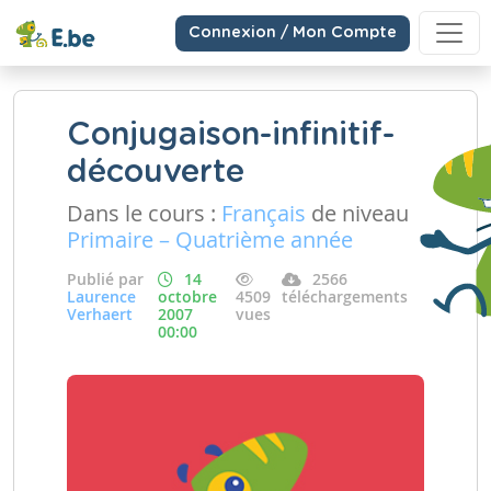
Connexion / Mon Compte
Conjugaison-infinitif-
découverte
Dans le cours :
Français
de niveau
Primaire – Quatrième année
Publié par
14
2566
Laurence
octobre
4509
téléchargements
Verhaert
2007
vues
00:00