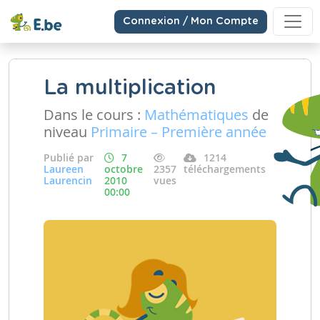
Connexion / Mon Compte
La multiplication
Dans le cours :
Mathématiques
de
niveau
Primaire – Première année
Publié par
7
1214
Laureen
octobre
2357
téléchargements
Laurencin
2010
vues
00:00