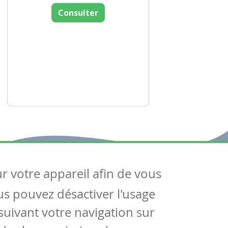
Consulter
ur votre appareil afin de vous
uivez-nous
ous pouvez désactiver l'usage
ntactez-nous
Soutien scolaire
uivant votre navigation sur
Notre page Facebook