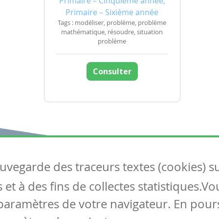
Primaire – Cinquième année,
Primaire – Sixième année
Tags : modéliser, problème, problème
mathématique, résoudre, situation
problème
Consulter
auvegarde des traceurs textes (cookies) s
Articles
S
et à des fins de collectes statistiques.V
Tous les articles
Co
Articles DYS
paramètres de votre navigateur. En pours
Articles TIC