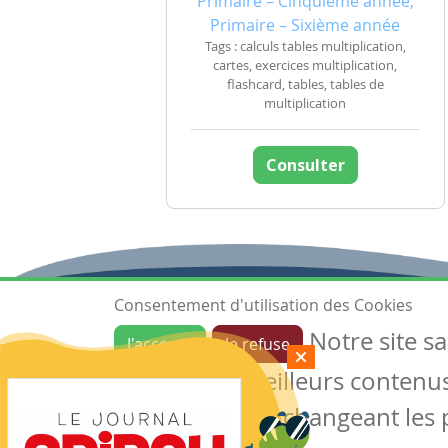
Primaire – Cinquième année,
Primaire – Sixième année
Tags : calculs tables multiplication,
cartes, exercices multiplication,
flashcard, tables, tables de
multiplication
Consulter
Consentement d'utilisation des Cookies
Notre site s
J'accepte
Je refuse
Ressources
garantir de meilleurs contenus 
Les ressources
Créer une ressource
des cookies en changeant les 
Mes ressources