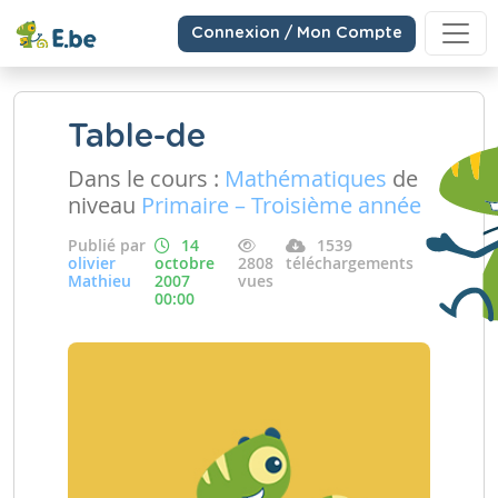
Connexion / Mon Compte
Table-de
Dans le cours :
Mathématiques
de
niveau
Primaire – Troisième année
Publié par
14
1539
olivier
octobre
2808
téléchargements
Mathieu
2007
vues
00:00