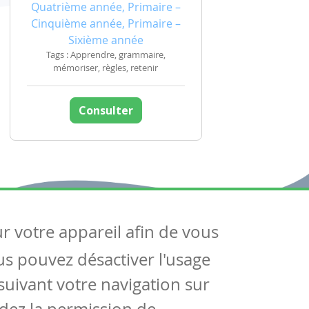
Quatrième année, Primaire –
Cinquième année, Primaire –
Sixième année
Tags : Apprendre, grammaire,
mémoriser, règles, retenir
Consulter
ur votre appareil afin de vous
uivez-nous
ous pouvez désactiver l'usage
ntactez-nous
Soutien scolaire
uivant votre navigation sur
Notre page Facebook