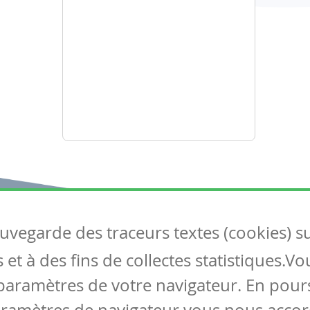
auvegarde des traceurs textes (cookies) s
Articles
S
et à des fins de collectes statistiques.V
Tous les articles
Co
Articles DYS
paramètres de votre navigateur. En pours
Articles TIC