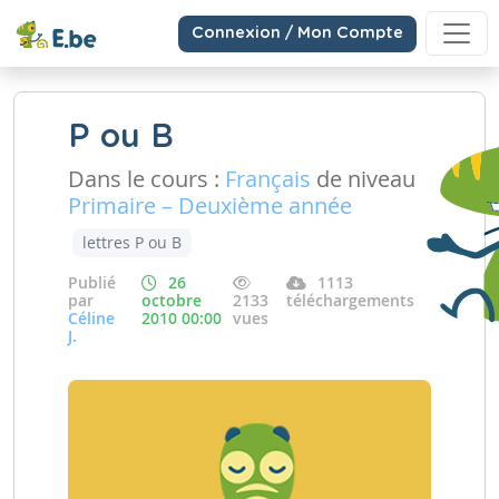
Connexion / Mon Compte
P ou B
Dans le cours :
Français
de niveau
Primaire – Deuxième année
lettres P ou B
Publié
26
1113
par
octobre
2133
téléchargements
Céline
2010 00:00
vues
J.