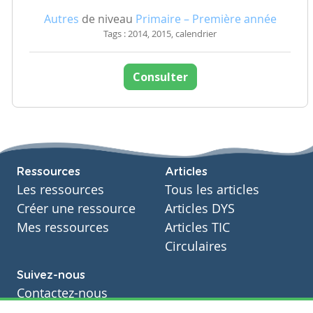
Autres
de niveau
Primaire – Première année
Tags : 2014, 2015, calendrier
Consulter
Ressources
Articles
Les ressources
Tous les articles
Créer une ressource
Articles DYS
Mes ressources
Articles TIC
Circulaires
Suivez-nous
Contactez-nous
Soutien scolaire