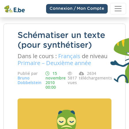
Connexion / Mon Compte
Schématiser un texte
(pour synthétiser)
Dans le cours :
Français
de niveau
Primaire – Deuxième année
Publié par
15
2634
Bruno
novembre
5817
téléchargements
Dobbelstein
2010
vues
00:00