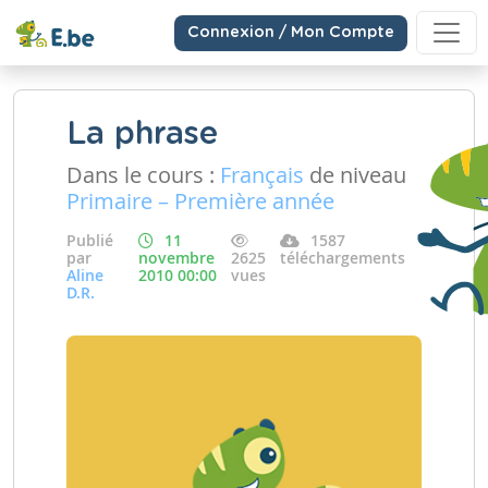
Connexion / Mon Compte
La phrase
Dans le cours :
Français
de niveau
Primaire – Première année
Publié
11
1587
par
novembre
2625
téléchargements
Aline
2010 00:00
vues
D.R.