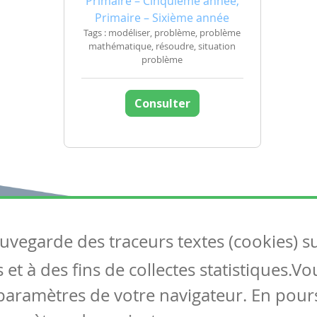
Primaire – Cinquième année,
Primaire – Sixième année
Tags : modéliser, problème, problème
mathématique, résoudre, situation
problème
Consulter
auvegarde des traceurs textes (cookies) s
Articles
S
et à des fins de collectes statistiques.V
Tous les articles
Co
Articles DYS
paramètres de votre navigateur. En pours
Articles TIC