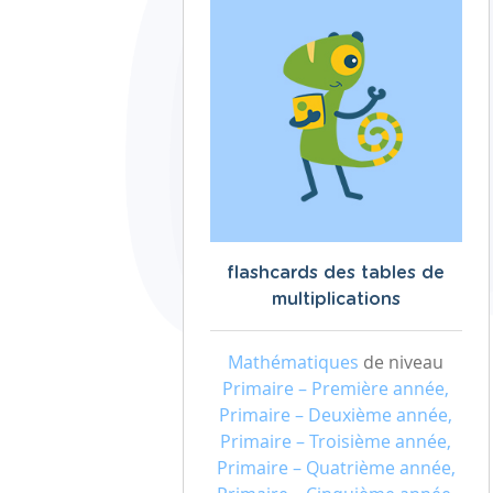
flashcards des tables de
multiplications
Mathématiques
de niveau
Primaire – Première année,
Primaire – Deuxième année,
Primaire – Troisième année,
Primaire – Quatrième année,