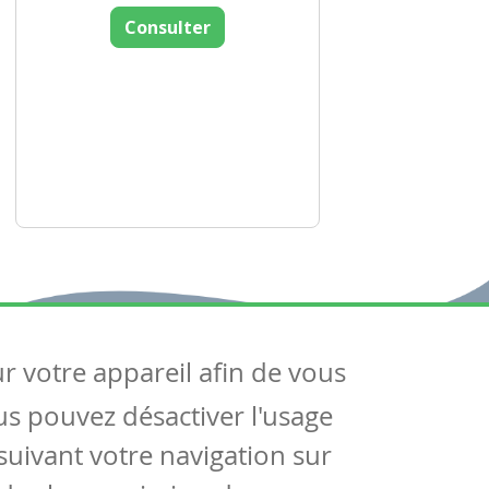
Consulter
ur votre appareil afin de vous
uivez-nous
ous pouvez désactiver l'usage
ntactez-nous
Soutien scolaire
uivant votre navigation sur
Notre page Facebook