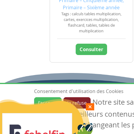
Primaire – Cinquième année,
Primaire – Sixième année
Tags : calculs tables multiplication,
cartes, exercices multiplication,
flashcard, tables, tables de
multiplication
Consulter
Consentement d'utilisation des Cookies
Notre site s
J'accepte
Je refuse
Ressources
garantir de meilleurs contenus 
Les ressources
Créer une ressource
des cookies en changeant les 
Mes ressources