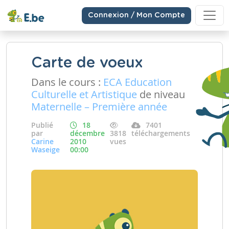
Connexion / Mon Compte
Carte de voeux
Dans le cours :
ECA Education
Culturelle et Artistique
de niveau
Maternelle – Première année
Publié
18
7401
par
décembre
3818
téléchargements
Carine
2010
vues
Waseige
00:00