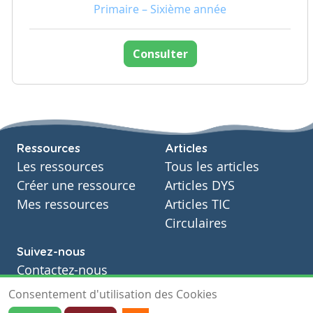
Primaire – Sixième année
Consulter
Ressources
Articles
Les ressources
Tous les articles
Créer une ressource
Articles DYS
Mes ressources
Articles TIC
Circulaires
Suivez-nous
Contactez-nous
Soutien scolaire
Consentement d'utilisation des Cookies
Notre page Facebook