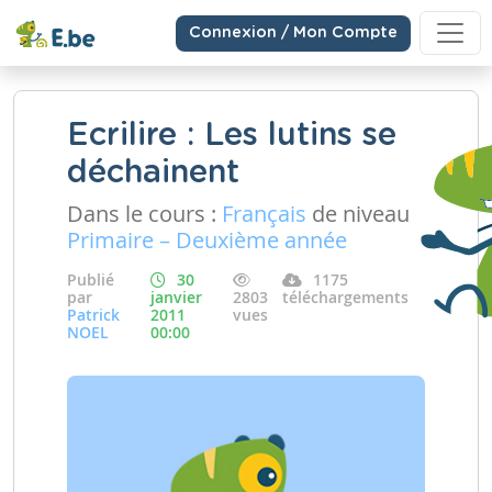
Connexion / Mon Compte
Ecrilire : Les lutins se
déchainent
Dans le cours :
Français
de niveau
Primaire – Deuxième année
Publié
30
1175
par
janvier
2803
téléchargements
Patrick
2011
vues
NOEL
00:00